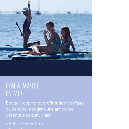
gym & marche
en mer
Bouger, respirer et profiter des bienfaits
du bord de mer dans une ambiance
détendue et conviviale.
• Activité bien-être