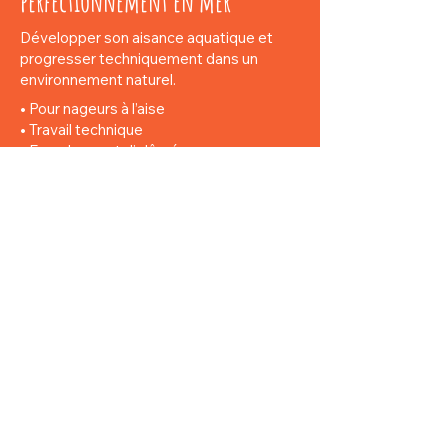
perfectionnement en mer
Développer son aisance aquatique et
progresser techniquement dans un
environnement naturel.
• Pour nageurs à l’aise
• Travail technique
• Encadrement diplômé
INSCRIPTIONS