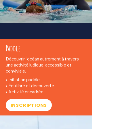
Paddle
Découvrir l’océan autrement à travers
une activité ludique, accessible et
conviviale.
• Initiation paddle
• Équilibre et découverte
• Activité encadrée
INSCRIPTIONS