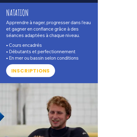
NATATION
Apprendre à nager, progresser dans l’eau
et gagner en confiance grâce à des
séances adaptées à chaque niveau.
• Cours encadrés
• Débutants et perfectionnement
• En mer ou bassin selon conditions
INSCRIPTIONS